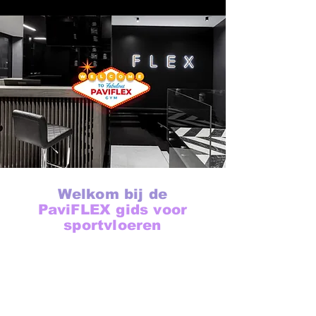
Welkom bij de
PaviFLEX gids voor
sportvloeren