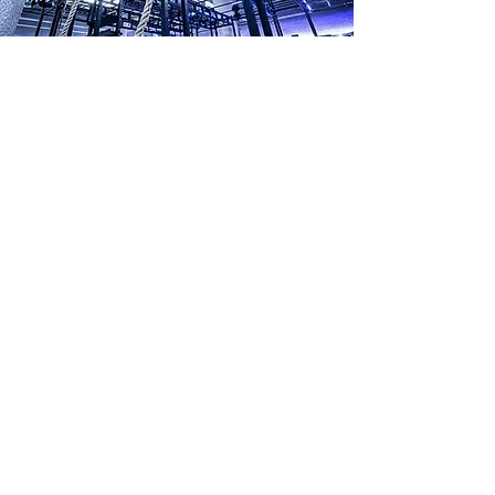
WE
ARE
GYM
FLOORING.
WE
ARE
PAVIFLEX.