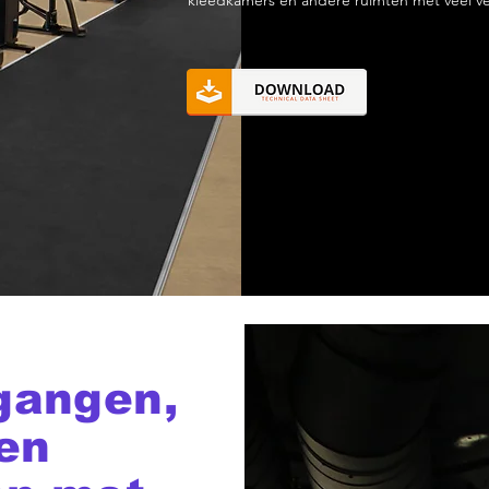
kleedkamers en andere ruimten met veel v
gangen,
en