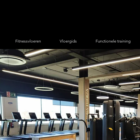
Fitnessvloeren
Vloergids
Functionele training