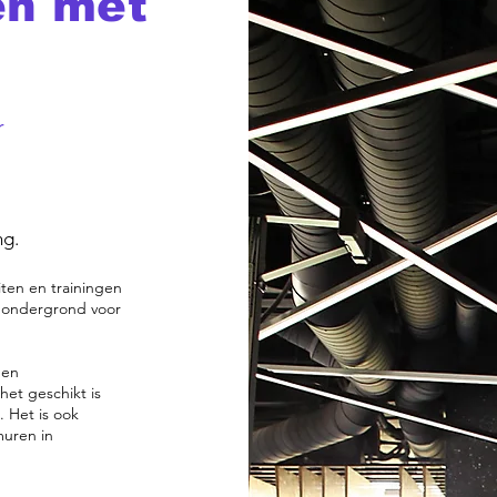
en met
r
ng.
iten en trainingen
 ondergrond voor
den
het geschikt is
. Het is ook
uren in