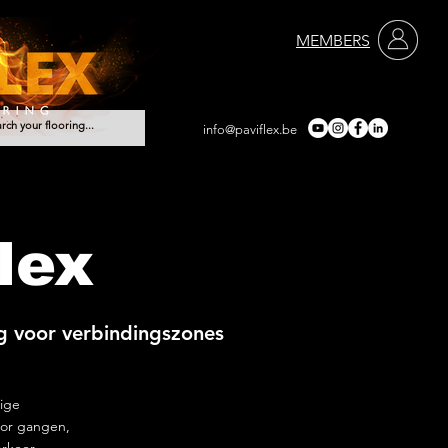
MEMBERS
info@paviflex.be
Diensten
Contact
lex
 voor verbindingszones
ige
oor gangen,