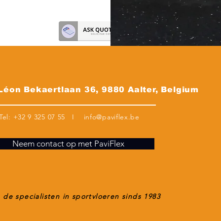
 Léon Bekaertlaan 36, 9880 Aalter, Belgium
Tel:
+32 9 325 07 55
I
info@paviflex.be
Neem contact op met PaviFlex
n de specialisten in sportvloeren sinds 1983