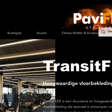
Kunstgras
Acustic
Fitness Matten & Accessoires
TransitF
Hoogwaardige vloerbekleding
TransitFLEX is een duurzame en hoogwaard
vloerbekleding die speciaal is ontworpen v