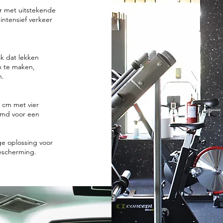
r met uitstekende
intensief verkeer
k dat lekken
n te maken,
n.
0 cm met vier
ijmd voor een
e oplossing voor
escherming.