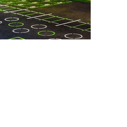
WE
ARE