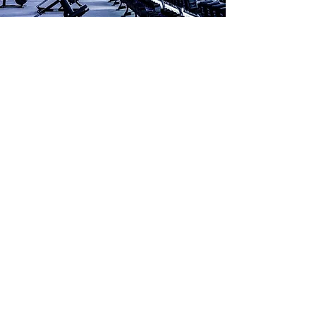
WE
ARE
GYM
FLOORING.
WE
ARE
PAVIFLEX.