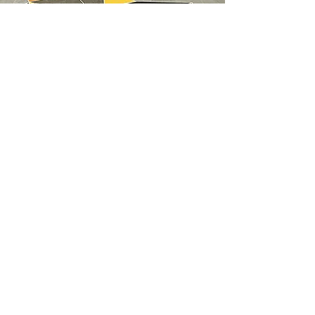
WE
ARE
GYM