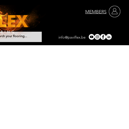
MEMBERS
info@paviflex.be
ements
Services
Contact