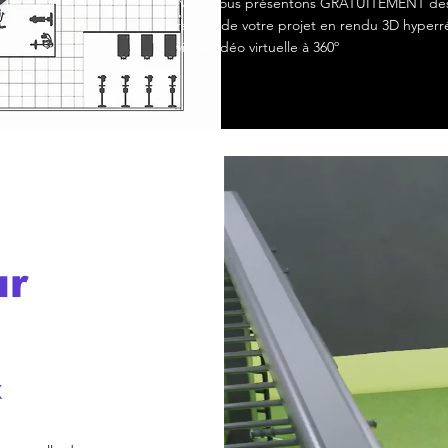
Nous vous présentons GRATUITEMENT de
réelles de votre projet en rendu 3D hyperré
visite vidéo virtuelle à 360º
ur
X