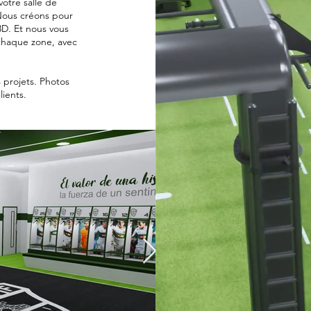
otre salle de
 Nous créons pour
3D. Et nous vous
chaque zone, avec
 projets. Photos
lients.