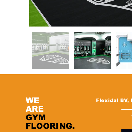
WE
Flexidal BV,
ARE
GYM
FLOORING.