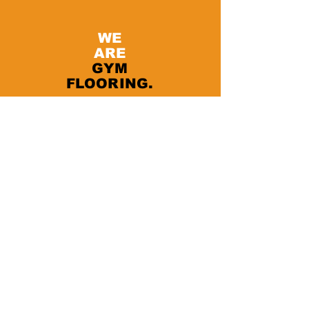
WE
ARE
GYM
FLOORING.
WE
ARE
PAVIFLEX.
Flexidal BV, Léon Bekaertlaan 36, 9880
Aalter, Belgium
Tel:
+32 9 325 07 55
I
info@paviflex.be